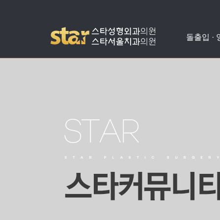
돌출입 ·
돌출입수술
사각턱수술
애플힙업성형
밑뒤트임
치아교정
병원소개
공지사항
양악수술
광대뼈축소
가슴성형
코성형
치아성형
진료안내
온라인상담
비발치돌출입수술
턱끝수술
눈성형
수술교정
의료진소개
스타성형칼럼
턱교정수술
미스코
찾아오시는길
수술후기
눈밑지방재배치
병원둘러보기